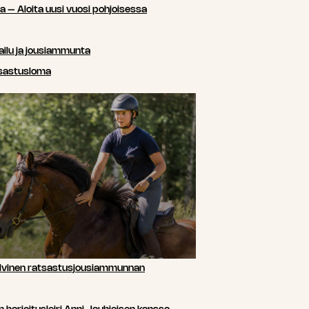
sa – Aloita uusi vuosi pohjoisessa
ailu ja jousiammunta
tsastusloma
lvinen ratsastusjousiammunnan