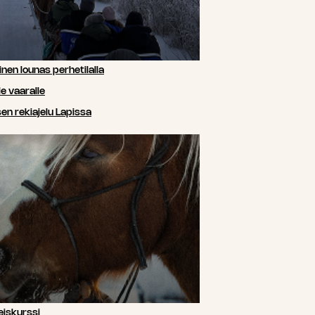
nen lounas perhetilalla
e vaaralle
n rekiajelu Lapissa
iskurssi