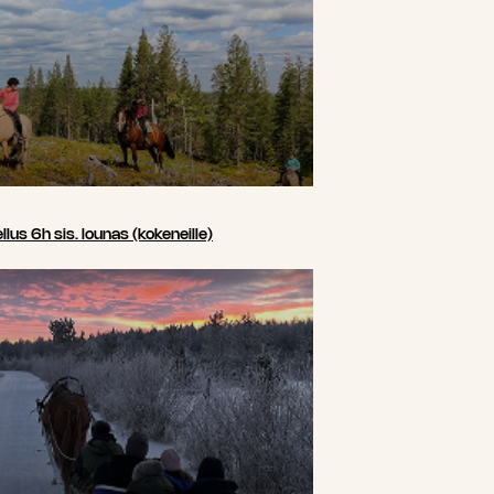
us 6h sis. lounas (kokeneille)