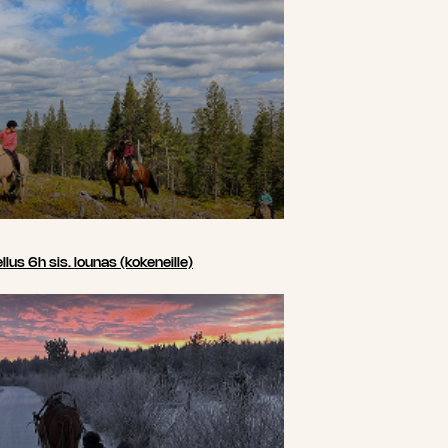
us 6h sis. lounas (kokeneille)