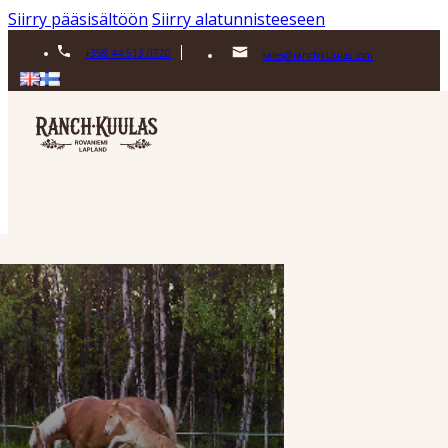
Siirry pääsisältöön
Siirry alatunnisteeseen
+358 44 513 0720
sales@ranchkuulas.com