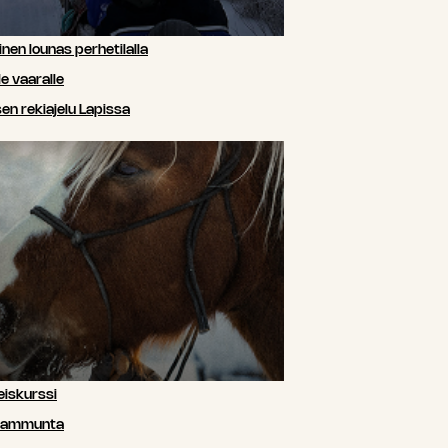
nen lounas perhetilalla
e vaaralle
n rekiajelu Lapissa
iskurssi
siammunta