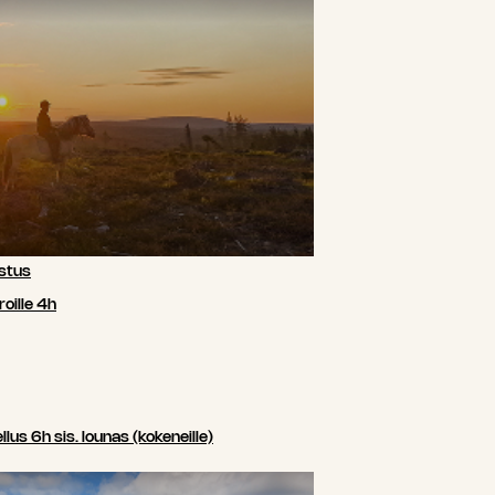
stus
oille 4h
us 6h sis. lounas (kokeneille)