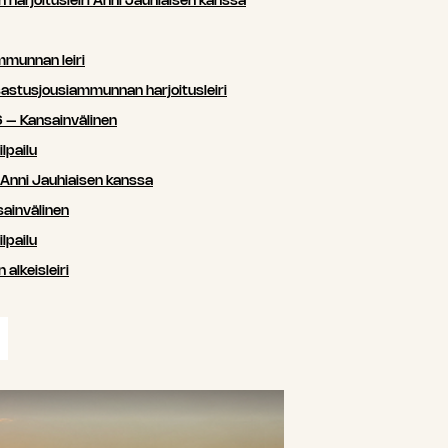
arjoitusleiri Anni Jauhiaisen kanssa
mmunnan leiri
sastusjousiammunnan harjoitusleiri
 – Kansainvälinen
lpailu
i Anni Jauhiaisen kanssa
ainvälinen
lpailu
lkeisleiri