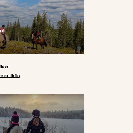
at
ikaa
maatilalla