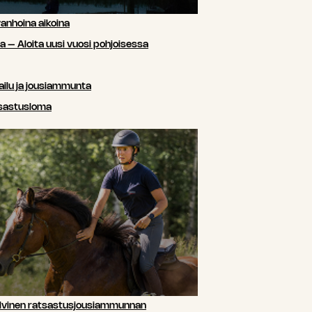
anhoina aikoina
sa – Aloita uusi vuosi pohjoisessa
ailu ja jousiammunta
tsastusloma
lvinen ratsastusjousiammunnan