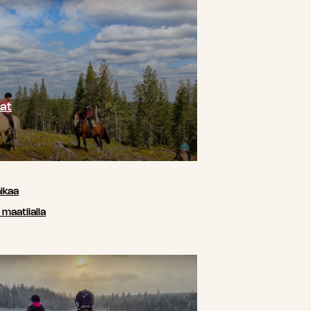
at
ikaa
maatilalla