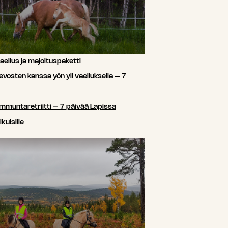
ellus ja majoituspaketti
sten kanssa yön yli vaelluksella – 7
ammuntaretriitti – 7 päivää Lapissa
kuisille