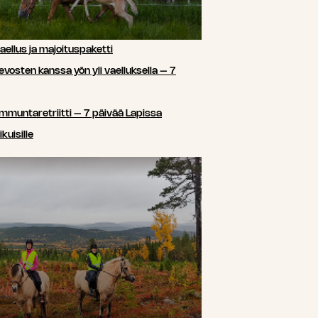
ellus ja majoituspaketti
sten kanssa yön yli vaelluksella – 7
ammuntaretriitti – 7 päivää Lapissa
kuisille