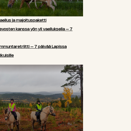
ellus ja majoituspaketti
sten kanssa yön yli vaelluksella – 7
ammuntaretriitti – 7 päivää Lapissa
kuisille