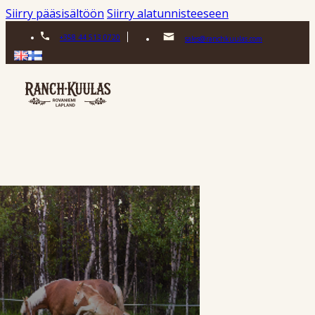
Siirry pääsisältöön
Siirry alatunnisteeseen
+358 44 513 0720
sales@ranchkuulas.com