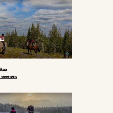
at
ikaa
maatilalla