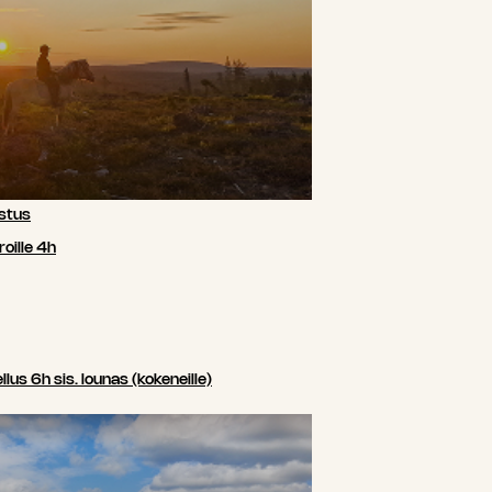
stus
oille 4h
us 6h sis. lounas (kokeneille)