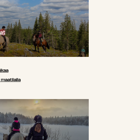
at
ikaa
maatilalla