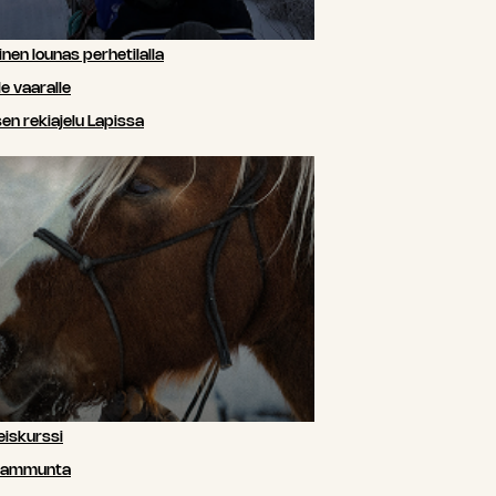
nen lounas perhetilalla
e vaaralle
n rekiajelu Lapissa
iskurssi
siammunta