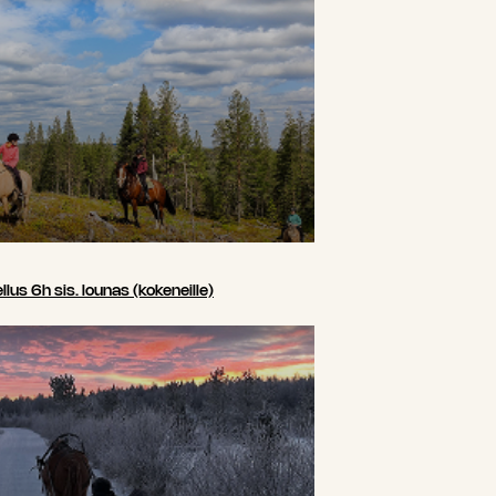
us 6h sis. lounas (kokeneille)