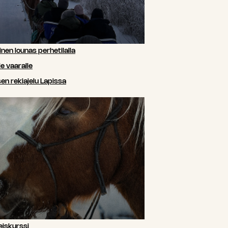
nen lounas perhetilalla
e vaaralle
n rekiajelu Lapissa
iskurssi