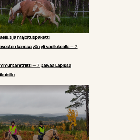
ellus ja majoituspaketti
sten kanssa yön yli vaelluksella – 7
ammuntaretriitti – 7 päivää Lapissa
kuisille