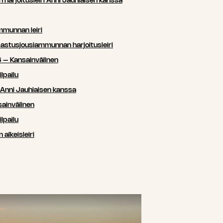
arjoitusleiri Anni Jauhiaisen kanssa
mmunnan leiri
sastusjousiammunnan harjoitusleiri
 – Kansainvälinen
lpailu
i Anni Jauhiaisen kanssa
ainvälinen
lpailu
lkeisleiri