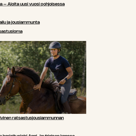
sa – Aloita uusi vuosi pohjoisessa
ailu ja jousiammunta
tsastusloma
lvinen ratsastusjousiammunnan