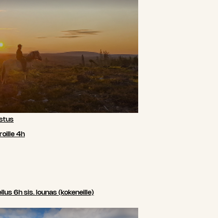
stus
oille 4h
us 6h sis. lounas (kokeneille)