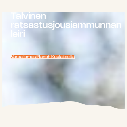
Talvinen
ratsastusjousiammunnan
leiri
Varaa lomasi Ranch Kuulakselta