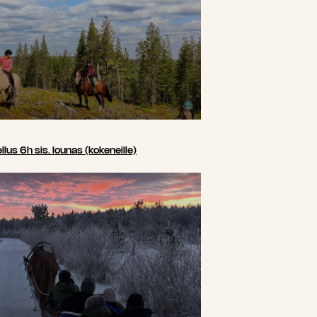
us 6h sis. lounas (kokeneille)