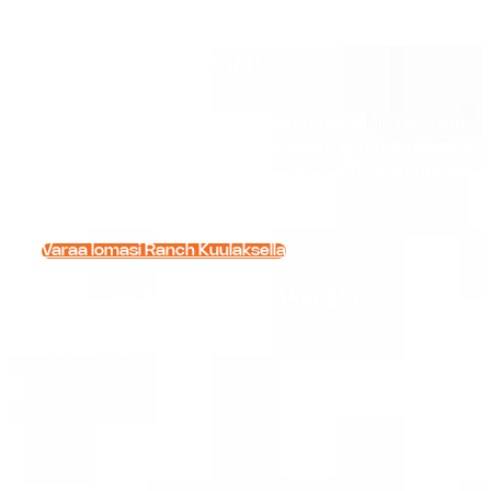
Syksyn lomat
Koe Lapin syksyn levollinen kauneus. Kulje hevosen
selässä kullanhohtoisissa metsissä, hengitä raikasta
pohjoisen ilmaa ja anna luonnon hiljentyä ympärilläsi.
Varaa lomasi Ranch Kuulaksella
66.85799° N, 26.15662° E
Location:
--
Local Time:
--
Local Temperature:
--
Day Length: