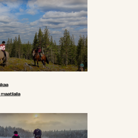
at
ikaa
maatilalla