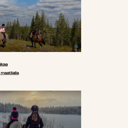
at
ikaa
maatilalla