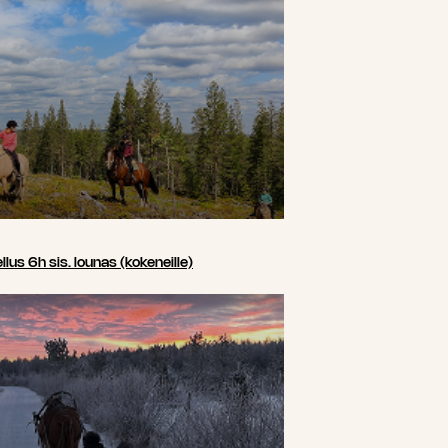
us 6h sis. lounas (kokeneille)