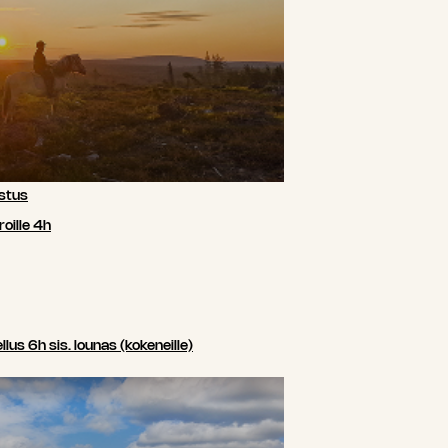
stus
oille 4h
us 6h sis. lounas (kokeneille)