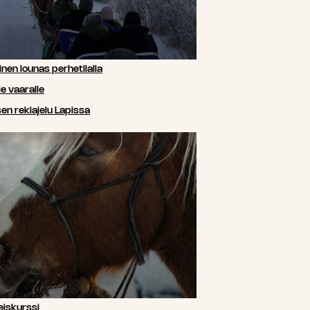
nen lounas perhetilalla
e vaaralle
n rekiajelu Lapissa
iskurssi