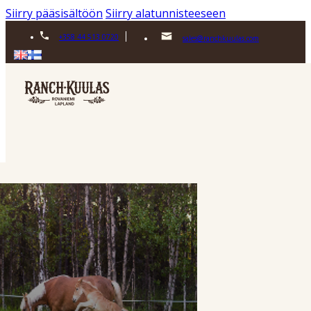
Siirry pääsisältöön
Siirry alatunnisteeseen
+358 44 513 0720
sales@ranchkuulas.com