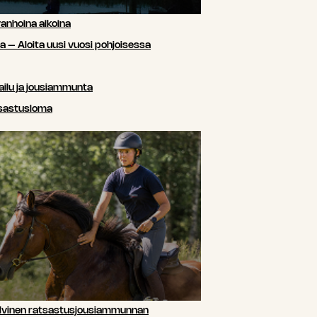
anhoina aikoina
sa – Aloita uusi vuosi pohjoisessa
ailu ja jousiammunta
tsastusloma
lvinen ratsastusjousiammunnan