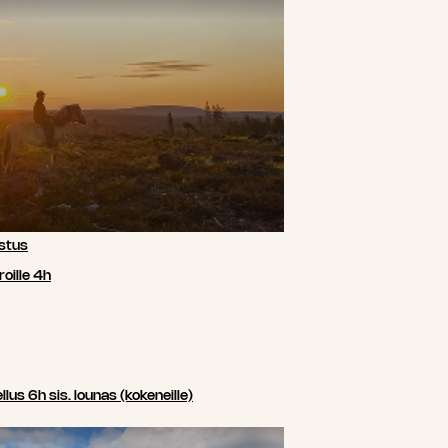
stus
oille 4h
us 6h sis. lounas (kokeneille)