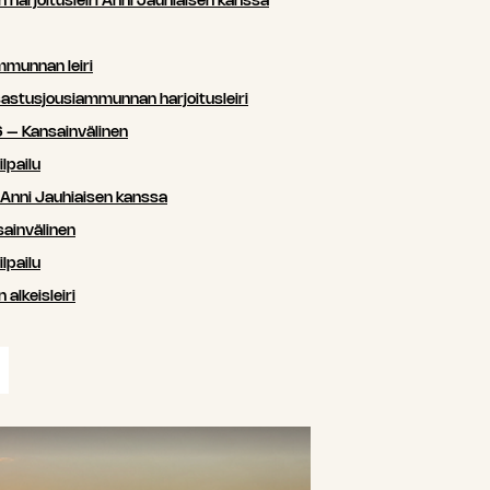
arjoitusleiri Anni Jauhiaisen kanssa
mmunnan leiri
sastusjousiammunnan harjoitusleiri
 – Kansainvälinen
lpailu
i Anni Jauhiaisen kanssa
ainvälinen
lpailu
lkeisleiri