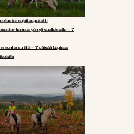
ellus ja majoituspaketti
sten kanssa yön yli vaelluksella – 7
ammuntaretriitti – 7 päivää Lapissa
kuisille