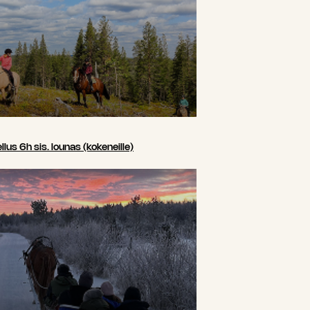
us 6h sis. lounas (kokeneille)