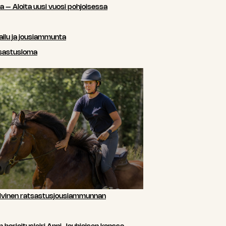
sa – Aloita uusi vuosi pohjoisessa
ailu ja jousiammunta
tsastusloma
lvinen ratsastusjousiammunnan