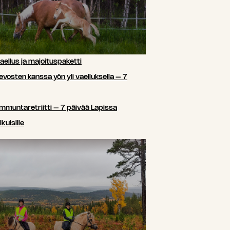
ellus ja majoituspaketti
sten kanssa yön yli vaelluksella – 7
ammuntaretriitti – 7 päivää Lapissa
kuisille