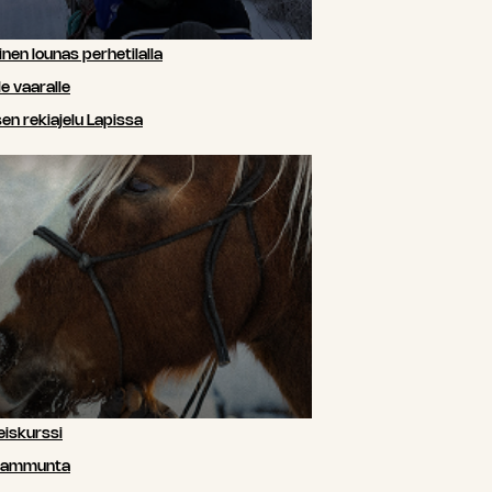
nen lounas perhetilalla
e vaaralle
n rekiajelu Lapissa
iskurssi
siammunta