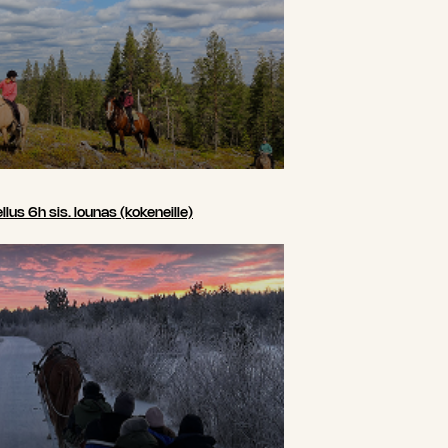
us 6h sis. lounas (kokeneille)