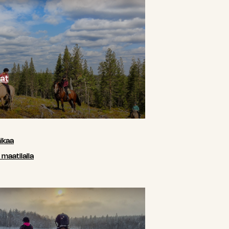
at
ikaa
maatilalla