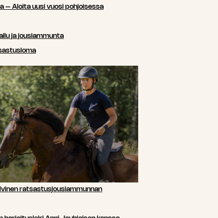
sa – Aloita uusi vuosi pohjoisessa
ailu ja jousiammunta
tsastusloma
lvinen ratsastusjousiammunnan