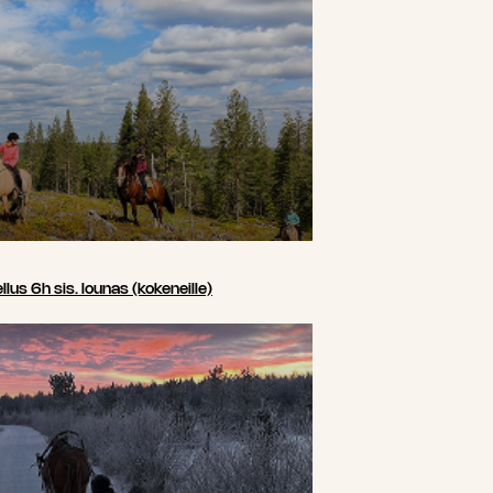
us 6h sis. lounas (kokeneille)