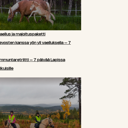
ellus ja majoituspaketti
sten kanssa yön yli vaelluksella – 7
ammuntaretriitti – 7 päivää Lapissa
kuisille