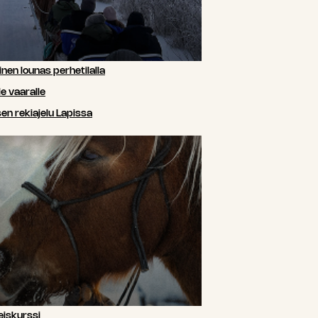
nen lounas perhetilalla
e vaaralle
n rekiajelu Lapissa
iskurssi