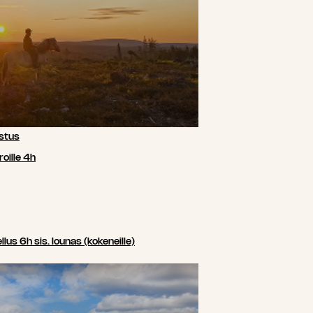
stus
oille 4h
us 6h sis. lounas (kokeneille)