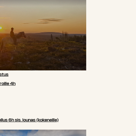
stus
oille 4h
us 6h sis. lounas (kokeneille)