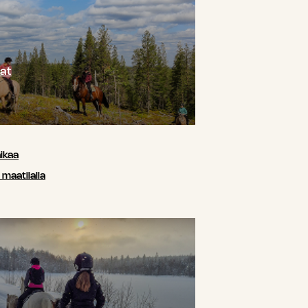
at
ikaa
maatilalla