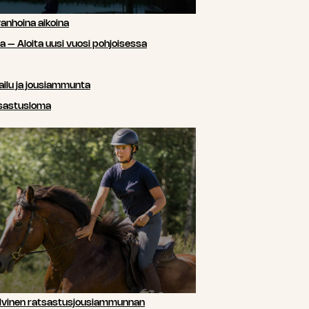
anhoina aikoina
sa – Aloita uusi vuosi pohjoisessa
ailu ja jousiammunta
tsastusloma
lvinen ratsastusjousiammunnan