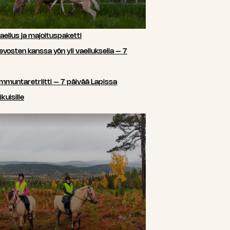
ellus ja majoituspaketti
sten kanssa yön yli vaelluksella – 7
ammuntaretriitti – 7 päivää Lapissa
kuisille