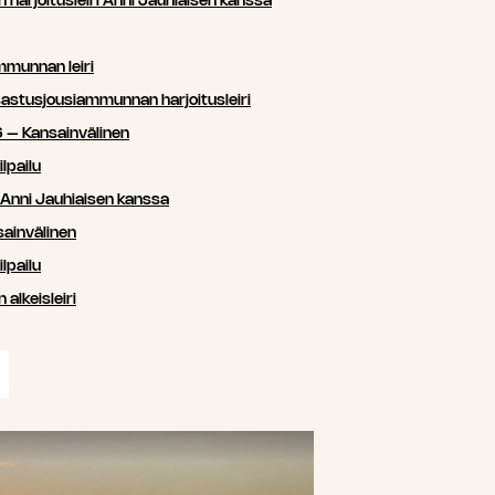
arjoitusleiri Anni Jauhiaisen kanssa
mmunnan leiri
sastusjousiammunnan harjoitusleiri
 – Kansainvälinen
lpailu
i Anni Jauhiaisen kanssa
ainvälinen
lpailu
lkeisleiri