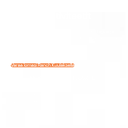
Syksyn aktiviteetit
Koe Lapin syksyn rauhallinen kauneus. Ratsasta
kullanhohtoisissa metsissä, hengitä raikasta ilmaa ja
anna luonnon hiljentyä ympärilläsi.
Varaa lomasi Ranch Kuulaksella
66.85799° N, 26.15662° E
Location:
--
Local Time:
--
Local Temperature:
--
Day Length: