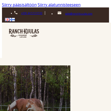
Siirry pääsisältöön
Siirry alatunnisteeseen
+358 44 513 0720
sales@ranchkuulas.com