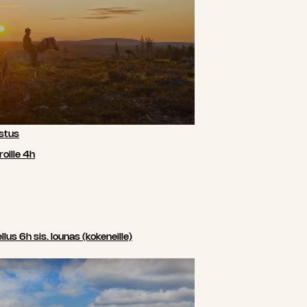
stus
oille 4h
us 6h sis. lounas (kokeneille)