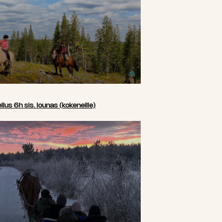
us 6h sis. lounas (kokeneille)