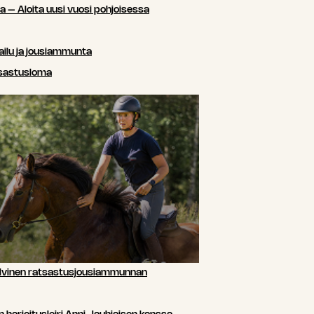
sa – Aloita uusi vuosi pohjoisessa
ailu ja jousiammunta
tsastusloma
lvinen ratsastusjousiammunnan