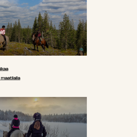
at
ikaa
maatilalla