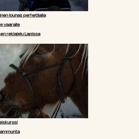
nen lounas perhetilalla
e vaaralle
n rekiajelu Lapissa
iskurssi
siammunta