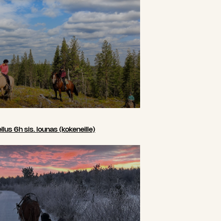
us 6h sis. lounas (kokeneille)