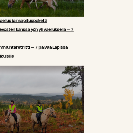
ellus ja majoituspaketti
sten kanssa yön yli vaelluksella – 7
ammuntaretriitti – 7 päivää Lapissa
kuisille