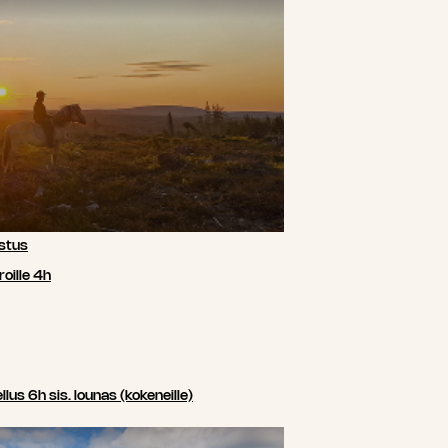
stus
oille 4h
us 6h sis. lounas (kokeneille)