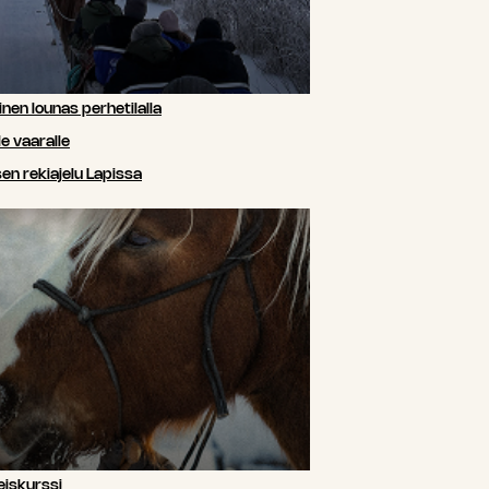
nen lounas perhetilalla
e vaaralle
n rekiajelu Lapissa
iskurssi