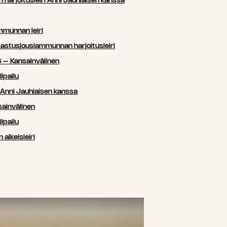
arjoitusleiri Anni Jauhiaisen kanssa
mmunnan leiri
sastusjousiammunnan harjoitusleiri
 – Kansainvälinen
lpailu
i Anni Jauhiaisen kanssa
ainvälinen
lpailu
lkeisleiri