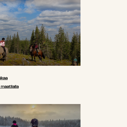
at
ikaa
maatilalla