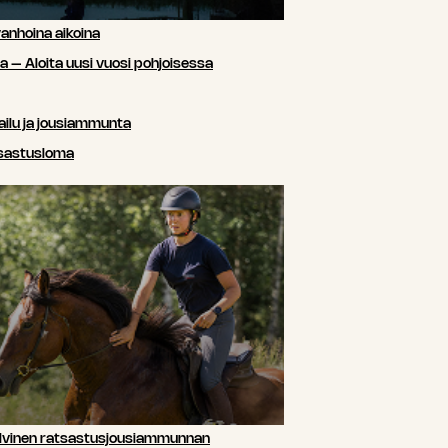
anhoina aikoina
sa – Aloita uusi vuosi pohjoisessa
ailu ja jousiammunta
tsastusloma
lvinen ratsastusjousiammunnan