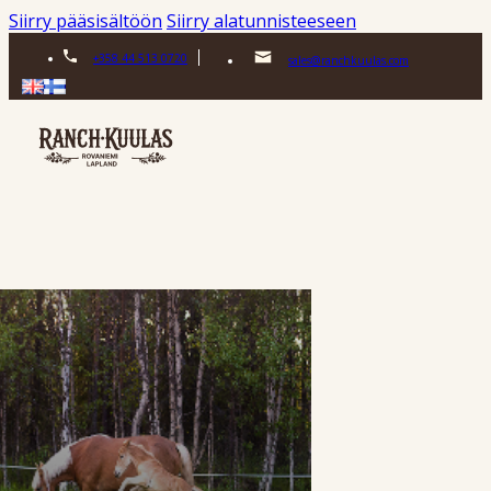
Siirry pääsisältöön
Siirry alatunnisteeseen
+358 44 513 0720
sales@ranchkuulas.com