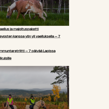
ellus ja majoituspaketti
sten kanssa yön yli vaelluksella – 7
ammuntaretriitti – 7 päivää Lapissa
kuisille