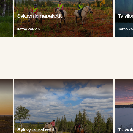
Syksyn lomapaketit
Talvil
Katso kaikki >
Katso kai
Syksyaktiviteetit
Talviak