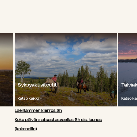
Syksyaktiviteetit
Talviak
Katso kaikki >
Katso kai
Laenlammen kierros 2h
Koko päivän ratsastusvaellus 6h sis. lounas
(kokeneille)