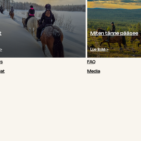
t
Miten tänne pääsee
 >
Lue lisää >
ys
FAQ
at
Media