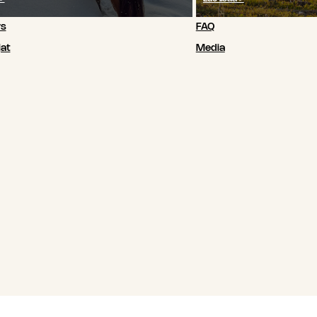
ys
FAQ
at
Media