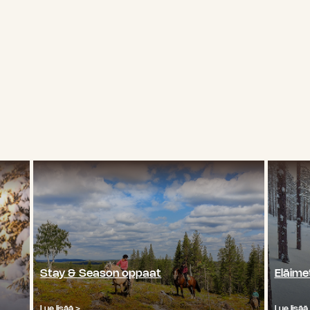
Stay & Season oppaat
Eläime
Lue lisää >
Lue lisää