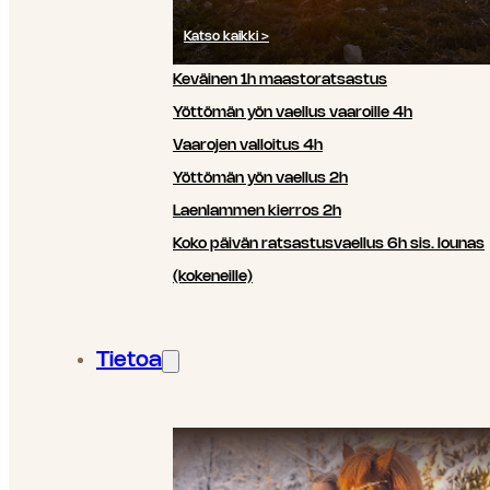
Katso kaikki >
Keväinen 1h maastoratsastus
Yöttömän yön vaellus vaaroille 4h
Vaarojen valloitus 4h
Yöttömän yön vaellus 2h
Laenlammen kierros 2h
Koko päivän ratsastusvaellus 6h sis. lounas
(kokeneille)
Tietoa