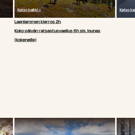
Katso kaikki >
Katso kai
Laenlammen kierros 2h
Koko päivän ratsastusvaellus 6h sis. lounas
(kokeneille)