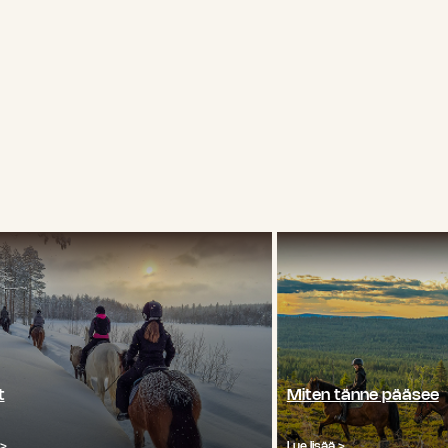
t
Miten tänne pääsee
 >
Lue lisää >