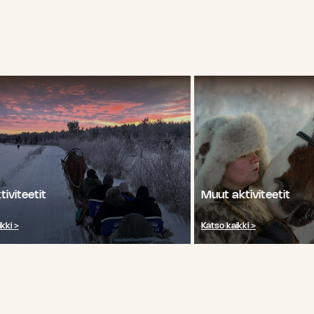
tiviteetit
Muut aktiviteetit
kki >
Katso kaikki >