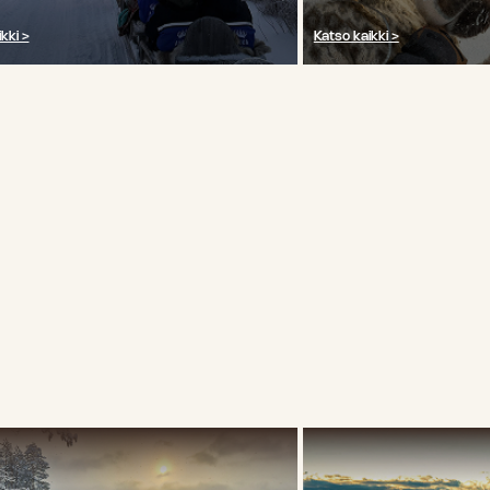
kki >
Katso kaikki >