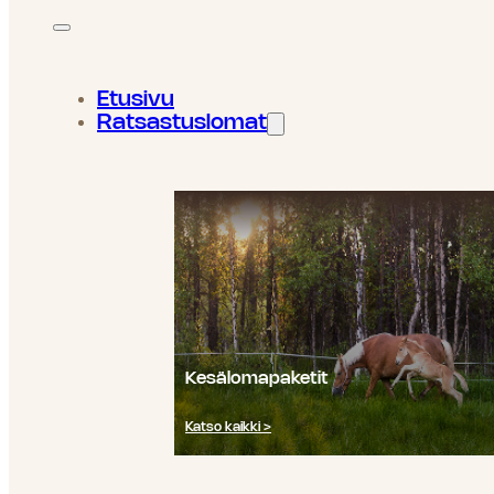
Etusivu
Ratsastuslomat
Kesälomapaketit
Katso kaikki >