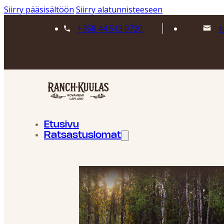
Siirry pääsisältöön
Siirry alatunnisteeseen
+358 44 513 0720
s
Etusivu
Ratsastuslomat