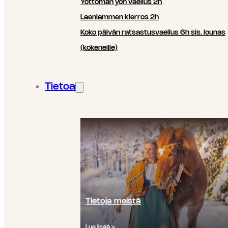
Yöttömän yön vaellus 2h
Laenlammen kierros 2h
Koko päivän ratsastusvaellus 6h sis. lounas
(kokeneille)
Tietoa
Tietoja meistä
Lue lisää >