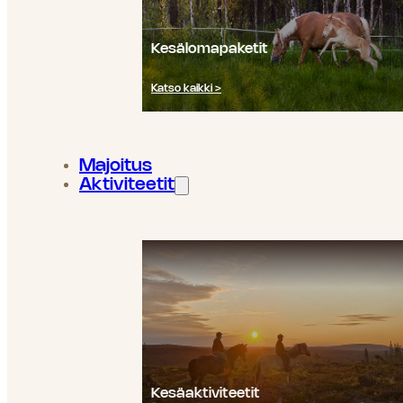
Kesälomapaketit
Katso kaikki >
Majoitus
Aktiviteetit
Kesäaktiviteetit