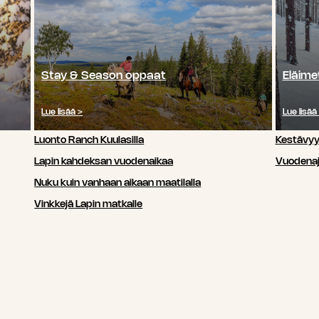
Stay & Season oppaat
Eläime
Lue lisää >
Lue lisää
Luonto Ranch Kuulasilla
Kestävy
Lapin kahdeksan vuodenaikaa
Vuodenaj
Nuku kuin vanhaan aikaan maatilalla
Vinkkejä Lapin matkalle