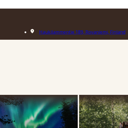
Haukilammentie 189, Rovaniemi, Finland