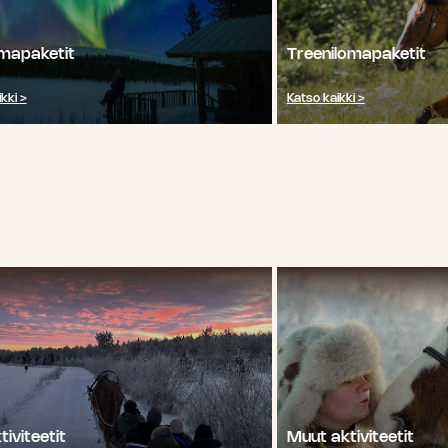
omapaketit
Treenilomapaketit
kki >
Katso kaikki >
tiviteetit
Muut aktiviteetit