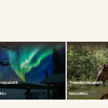
omapaketit
Treenilomapaketit
kki >
Katso kaikki >