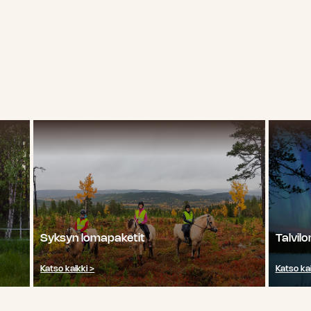
Syksyn lomapaketit
Talvil
Katso kaikki >
Katso kai